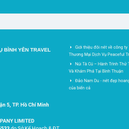
Giới thiệu đôi nét về công t
Ụ BÌNH YÊN TRAVEL
Thương Mại Dịch Vụ Peaceful Tr
Núi Tà Cú – Hành Trình Thử
Và Khám Phá Tại Bình Thuận
Đảo Nam Du - nét đẹp hoan
của biển cả
n 5, TP. Hồ Chí Minh
PANY LIMITED
5533
do Sở Kế Hoạch & ĐT