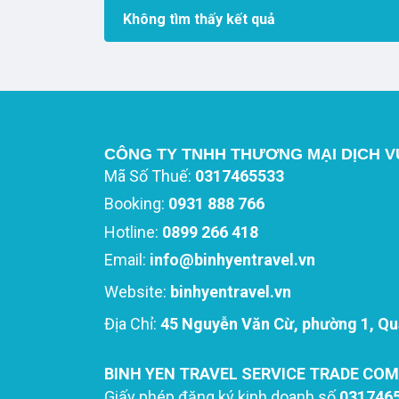
Không tìm thấy kết quả
CÔNG TY TNHH THƯƠNG MẠI DỊCH V
Mã Số Thuế:
0317465533
Booking:
0931 888 766
Hotline:
0899 266 418
Email:
info@binhyentravel.vn
Website:
binhyentravel.vn
Địa Chỉ:
45 Nguyễn Văn Cừ, phường 1, Quậ
BINH YEN TRAVEL SERVICE TRADE COM
Giấy phép đăng ký kinh doanh số
031746