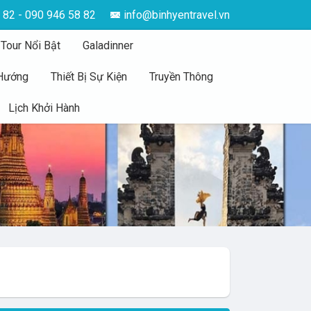
 82 - 090 946 58 82
info@binhyentravel.vn
 Tour Nổi Bật
Galadinner
 Hướng
Thiết Bị Sự Kiện
Truyền Thông
Lịch Khởi Hành