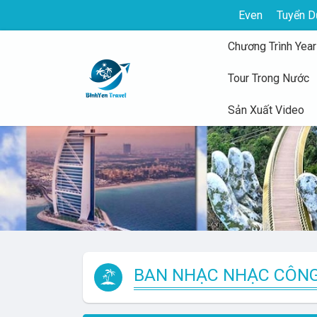
Even
Tuyển D
Chương Trình Year
Tour Trong Nước
Sản Xuất Video
BAN NHẠC NHẠC CÔN