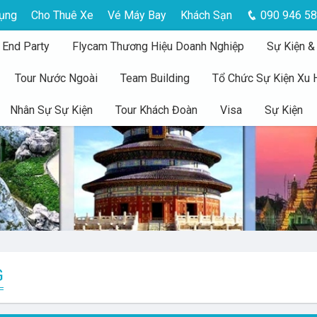
ụng
Cho Thuê Xe
Vé Máy Bay
Khách Sạn
090 946 58
 End Party
Flycam Thương Hiệu Doanh Nghiệp
Sự Kiện &
Tour Nước Ngoài
Team Building
Tổ Chức Sự Kiện Xu
Nhân Sự Sự Kiện
Tour Khách Đoàn
Visa
Sự Kiện
G