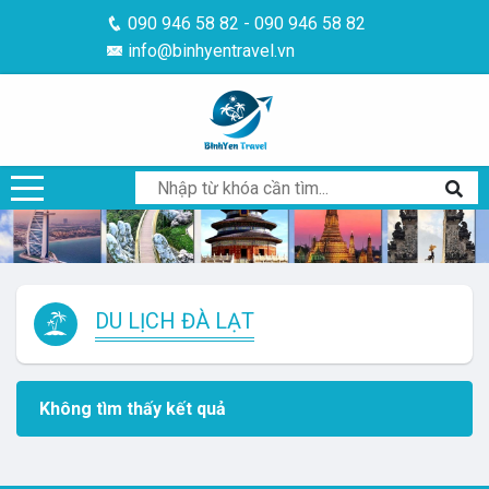
090 946 58 82 - 090 946 58 82
info@binhyentravel.vn
DU LỊCH ĐÀ LẠT
Không tìm thấy kết quả