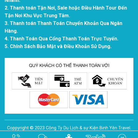
Nhánh.
2. Thanh toán Tận Nơi, Sale hoặc Điều Hành Tour Đến
Tận Nơi Khu Vực Trung Tâm.
3. Thanh toán Thanh Toán Chuyển Khoản Qua Ngân
Hàng.
4. Thanh Toán Qua Cổng Thanh Toán Trực Tuyến.
5. Chính Sách Bảo Mật và Điều Khoản Sử Dụng.
Coppyright © 2023 Công Ty Du Lịch & sự Kiện Binh Yên Travel.
All Rights Reserved