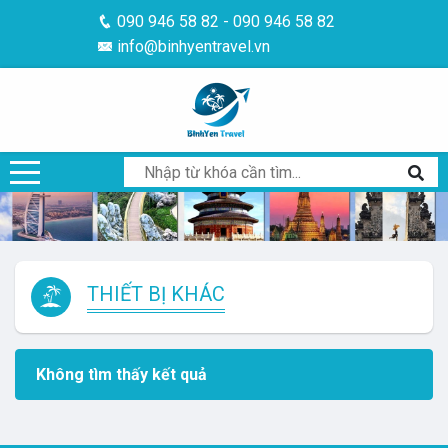
090 946 58 82 - 090 946 58 82
info@binhyentravel.vn
THIẾT BỊ KHÁC
Không tìm thấy kết quả