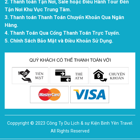
2. Thanh toán Tận Nơi, Sale hoặc Điều Hành Tour Đến
Tận Nơi Khu Vực Trung Tâm.
3. Thanh toán Thanh Toán Chuyển Khoản Qua Ngân
Hàng.
4. Thanh Toán Qua Cổng Thanh Toán Trực Tuyến.
5. Chính Sách Bảo Mật và Điều Khoản Sử Dụng.
Coppyright © 2023 Công Ty Du Lịch & sự Kiện Binh Yên Travel.
All Rights Reserved