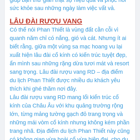
giúp bạn thư giãn thật sự hiệu quả và phục hồi
sức khỏe sau những ngày làm việc vất vả.
LÂU ĐÀI RƯỢU VANG
Có thể nói Phan Thiết là vùng đất cằn cỗi vì
quanh năm chỉ có nắng, gió và cát. Nhưng ít ai
biết rằng, giữa một vùng sa mạc hoang vu lại
xuất hiện lâu đài cổ kính có kiến trúc tuyệt đẹp,
ẩn mình sau những rặng dừa tươi mát và resort
sang trọng. Lâu đài rượu vang RD – địa điểm
du lịch Phan Thiết được nhiều du khách yêu
thích khi ghé thăm nơi đây.
Lâu đài rượu vang RD mang lối kiến trúc cổ
kính của Châu Âu với khu quảng trường rộng
lớn, từng mảng tường gạch đỏ trang trọng và
những mái vòm cổ kính nhưng không kém phần
trang nhã. Địa điểm du lịch Phan Thiết này cũng
có không gian vừa hoài cổ vừa hiện đại, cho du