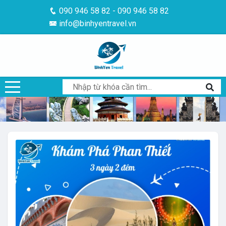
090 946 58 82 - 090 946 58 82
info@binhyentravel.vn