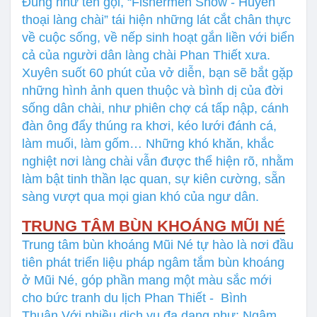
Đúng như tên gọi, “Fishermen Show - Huyền
thoại làng chài” tái hiện những lát cắt chân thực
về cuộc sống, về nếp sinh hoạt gắn liền với biển
cả của người dân làng chài Phan Thiết xưa.
Xuyên suốt 60 phút của vở diễn, bạn sẽ bắt gặp
những hình ảnh quen thuộc và bình dị của đời
sống dân chài, như phiên chợ cá tấp nập, cánh
đàn ông đẩy thúng ra khơi, kéo lưới đánh cá,
làm muối, làm gốm… Những khó khăn, khắc
nghiệt nơi làng chài vẫn được thể hiện rõ, nhằm
làm bật tinh thần lạc quan, sự kiên cường, sẵn
sàng vượt qua mọi gian khó của ngư dân.
TRUNG TÂM BÙN KHOÁNG MŨI NÉ
Trung tâm bùn khoáng Mũi Né tự hào là nơi đầu
tiên phát triển liệu pháp ngâm tắm bùn khoáng
ở Mũi Né, góp phần mang một màu sắc mới
cho bức tranh du lịch Phan Thiết - Bình
Thuận.
Với nhiều dịch vụ đa dạng như: Ngâm