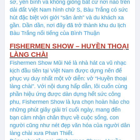
sơ, yên bình và không giống bất cứ nơi nào trên
dải đất Việt Nam hình chữ S, Bàu Trắng có sức
hút đặc biệt với giới “săn ảnh” và du khách xa
gần. Dần dần, nơi đây đã trở thành khu du lịch
Bàu Trắng nổi tiếng của Bình Thuận
FISHERMEN SHOW – HUYỀN THOẠI
LÀNG CHÀI
Fishermen Show Mũi Né là nhà hát ca vũ nhạc
kịch đầu tiên tại Việt Nam được dựng nên để
phục vụ duy nhất một vở diễn: vở “Huyền thoại
làng chài”. Với nội dung hấp dẫn, lôi cuốn cùng
phần hiệu ứng được dàn dựng hết sức công
phu, Fishermen Show là lựa chọn hoàn hảo cho
những phút giây giải trí cuối ngày, mang đến
bạn cảm nhận chân thực về cuộc sống, con
người cũng như nét đẹp văn hóa của người dân
làng chài xưa Phan Thiết.